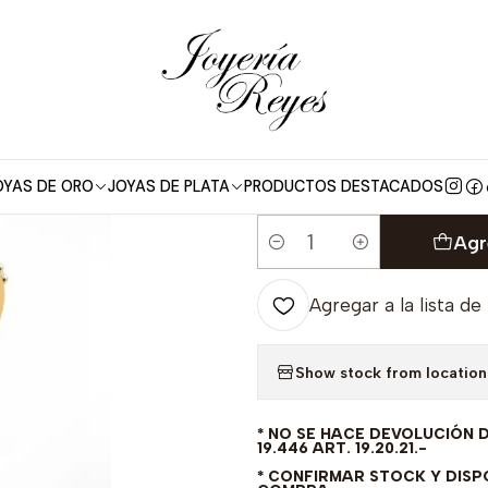
o
Anillo de compromiso Oro Amarillo 18 kilates, con circones - 
|
Anillo de comp
kilates, con c
FABRICAR PR
OYAS DE ORO
JOYAS DE PLATA
PRODUCTOS DESTACADOS
Agr
Cantidad
Agregar a la lista de
Show stock from location
* NO SE HACE DEVOLUCIÓN 
19.446 ART. 19.20.21.-
* CONFIRMAR STOCK Y DISPO