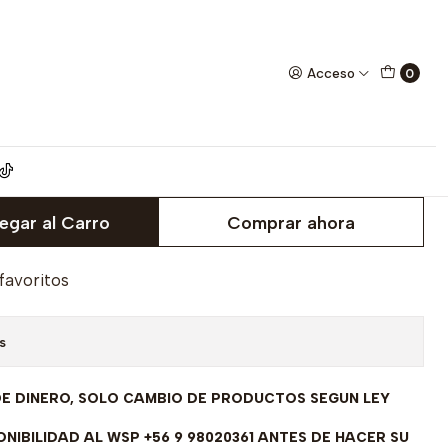
SE ENVIAN A FABRICAR PREVIO PRESUPUESTO
Acceso
0
romiso Oro Amarillo 18
ircones - SE ENVIAN A
EVIO PRESUPUESTO
egar al Carro
Comprar ahora
 favoritos
s
DE DINERO, SOLO CAMBIO DE PRODUCTOS SEGUN LEY
NIBILIDAD AL WSP +56 9 98020361 ANTES DE HACER SU