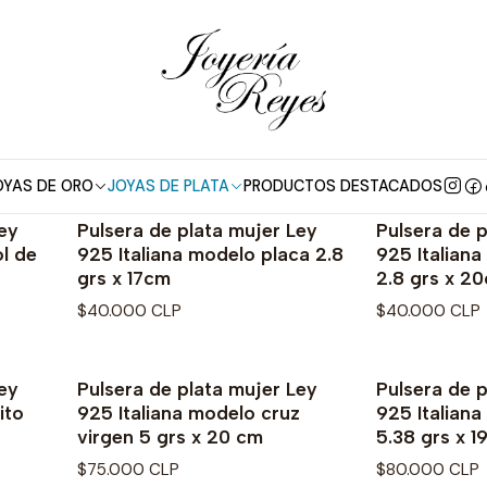
Inicio
Pulseras de Plata
Pulseras de Plata
Exclusivos diseños y modelo en Pulseras de Plata
OYAS DE ORO
JOYAS DE PLATA
PRODUCTOS DESTACADOS
ey
Pulsera de plata mujer Ley
Pulsera de p
l de
925 Italiana modelo placa 2.8
925 Italiana
grs x 17cm
2.8 grs x 2
$40.000 CLP
$40.000 CLP
ey
Pulsera de plata mujer Ley
Pulsera de p
ito
925 Italiana modelo cruz
925 Italian
virgen 5 grs x 20 cm
5.38 grs x 
$75.000 CLP
$80.000 CLP