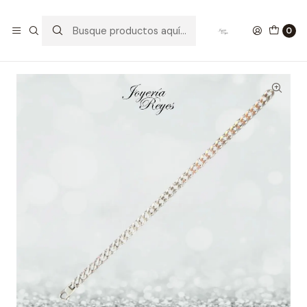
Inicio
Pulseras de Plata
Pulseras Plata Hombre
Pulsera de plata hombre Ley 925 Italiana modelo Grummer
0
16.2 grs x 22cm