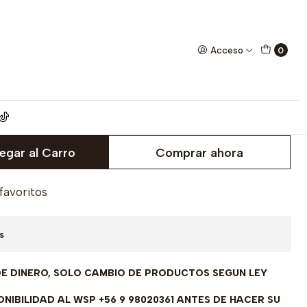
SE ENVIAN A FABRICAR PREVIO PRESUPUESTO
Acceso
0
romiso Oro Amarillo 18
ircones - SE ENVIAN A
EVIO PRESUPUESTO
egar al Carro
Comprar ahora
 favoritos
s
DE DINERO, SOLO CAMBIO DE PRODUCTOS SEGUN LEY
NIBILIDAD AL WSP +56 9 98020361 ANTES DE HACER SU