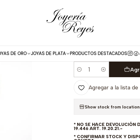
o
Anillo de compromiso Oro Amarillo 18 kilates, con circones - 
|
Anillo de comp
kilates, con c
FABRICAR PR
OYAS DE ORO
JOYAS DE PLATA
PRODUCTOS DESTACADOS
Agr
Cantidad
Agregar a la lista de
Show stock from location
* NO SE HACE DEVOLUCIÓN 
19.446 ART. 19.20.21.-
* CONFIRMAR STOCK Y DISPO