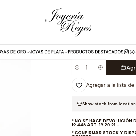
o
Anillo de compromiso Oro Blanco 18 kilates, con circones - S
|
Anillo de comp
con circones
PREVIO PRE
OYAS DE ORO
JOYAS DE PLATA
PRODUCTOS DESTACADOS
Agr
Cantidad
Agregar a la lista de
Show stock from location
* NO SE HACE DEVOLUCIÓN 
19.446 ART. 19.20.21.-
* CONFIRMAR STOCK Y DISPO