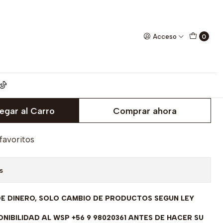
E ENVIAN A FABRICAR PREVIO PRESUPUESTO
Acceso
0
romiso Oro Blanco 18 kilates,
 - SE ENVIAN A FABRICAR
SUPUESTO
egar al Carro
Comprar ahora
 favoritos
s
DE DINERO, SOLO CAMBIO DE PRODUCTOS SEGUN LEY
NIBILIDAD AL WSP +56 9 98020361 ANTES DE HACER SU