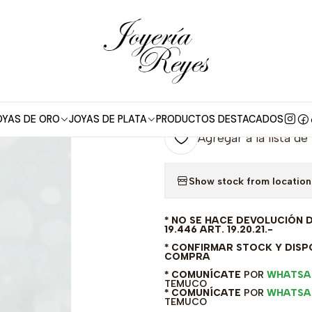
e Oro
Anillos Oro con Circon
Anillo de Oro Blanco 18 kilates - C
|
Anillo de Oro B
A2903W
OYAS DE ORO
JOYAS DE PLATA
PRODUCTOS DESTACADOS
Agregar a la lista de
Show stock from location
* NO SE HACE DEVOLUCIÓN 
19.446 ART. 19.20.21.-
* CONFIRMAR STOCK Y DISPO
COMPRA
* COMUNÍCATE
POR
WHATSA
TEMUCO
* COMUNÍCATE
POR
WHATSA
TEMUCO