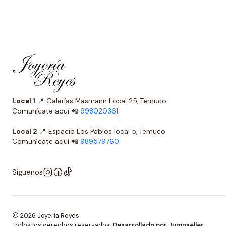
Local 1
📍 Galerías Masmann Local 25, Temuco
Comunícate aquí 📲
998020361
Local 2
📍 Espacio Los Pablos local 5, Temuco
Comunícate aquí 📲
989579760
Síguenos
2026 Joyería Reyes.
Todos los derechos reservados.
Desarrollado por Jumpseller
.