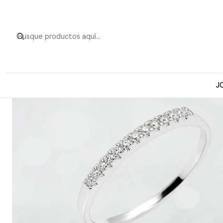
Inicio
Anillos d
J