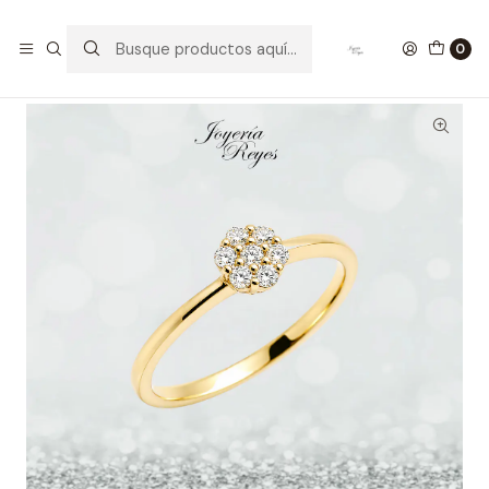
Inicio
Anillos de Oro
Anillos Oro con Circon
Anillo de Oro Amarillo 18 kilates - Circones - CR5442-FCZ
0