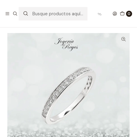
Inicio
Anillos de Oro
Anillos Oro Amarillo con Brillante
Anillo de Oro Blanco 18 kilates - 19 brillantes de 24 puntos
0
- R9911