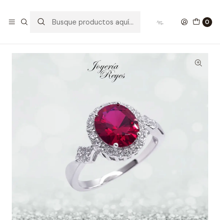
Inicio
Anillos de Plata
Anillo de plata rodinada fabricación Italiana - ley 925 -
0
modelo R-0068R