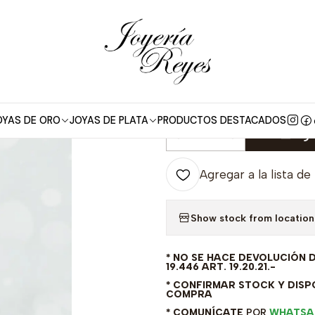
e Plata
Anillo de plata rodinada fabricación Italiana - ley 925 - 
|
Anillo de plata
- ley 925 - m
OYAS DE ORO
JOYAS DE PLATA
PRODUCTOS DESTACADOS
Agr
Cantidad
Agregar a la lista de
Show stock from location
* NO SE HACE DEVOLUCIÓN 
19.446 ART. 19.20.21.-
* CONFIRMAR STOCK Y DISPO
COMPRA
* COMUNÍCATE
POR
WHATSA