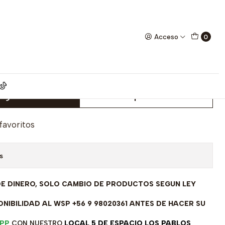
modelo SL31247A1
Acceso
0
 rodinada fabricación Italiana
odelo SL31247A1
egar al Carro
Comprar ahora
 favoritos
s
DE DINERO, SOLO CAMBIO DE PRODUCTOS SEGUN LEY
NIBILIDAD AL WSP +56 9 98020361 ANTES DE HACER SU
PP
CON NUESTRO
LOCAL 5 DE ESPACIO LOS PABLOS