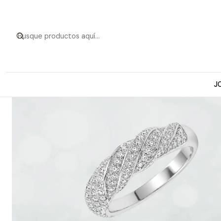
Inicio
Anillos d
J