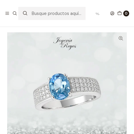
Inicio
Anillos de Plata
Anillo de plata rodinada fabricación Italiana - ley 925 -
0
modelo SL60029M1