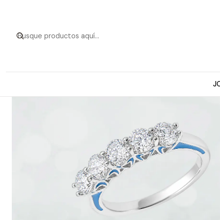
Inicio
Anillos d
J