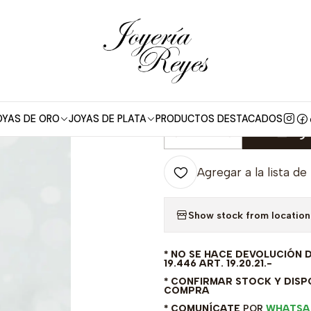
e Plata
Anillo de plata rodinada fabricación Italiana - ley 925 - 
|
Anillo de plata
- ley 925 - m
OYAS DE ORO
JOYAS DE PLATA
PRODUCTOS DESTACADOS
Agr
Cantidad
Agregar a la lista de
Show stock from location
* NO SE HACE DEVOLUCIÓN 
19.446 ART. 19.20.21.-
* CONFIRMAR STOCK Y DISPO
COMPRA
* COMUNÍCATE
POR
WHATSA