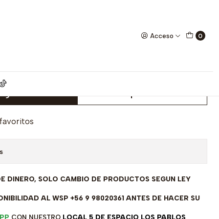
modelo SL90407A1
Acceso
0
 rodinada fabricación Italiana
odelo SL90407A1
egar al Carro
Comprar ahora
 favoritos
s
DE DINERO, SOLO CAMBIO DE PRODUCTOS SEGUN LEY
NIBILIDAD AL WSP +56 9 98020361 ANTES DE HACER SU
PP
CON NUESTRO
LOCAL 5 DE ESPACIO LOS PABLOS