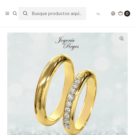
Inicio
Argollas de Matrimonio Oro
Argollas de Matrimonio Oro Amarillo 18 kilates, modelo
0
Media Caña con 9 circones, 4mm ancho x 10 grs aprox el par