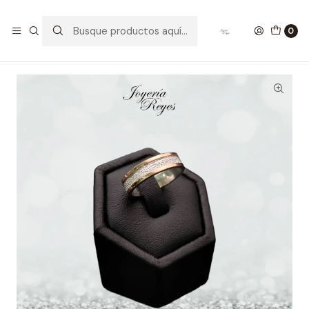
Inicio
Argollas de Matrimonio Plata
Argollas de Matrimonio Plata - Oro 18 kilates 5mm x 8 grs
0
aprox.