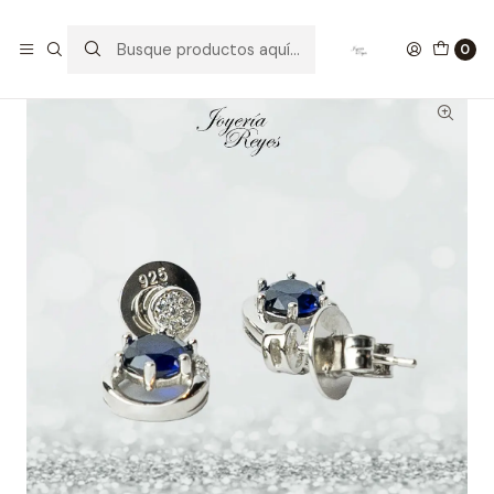
Inicio
Aros de Plata
Aros plata rodinada ley 925 circones
0