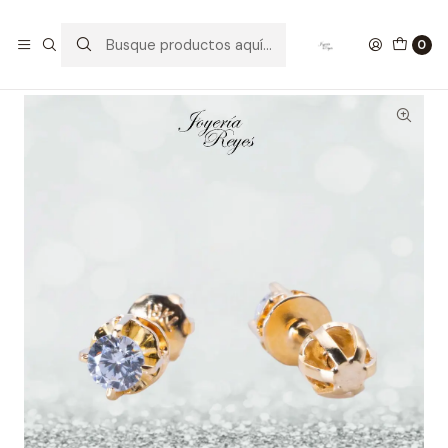
Inicio
Aros Bebé
Aros Bebé Oro 18 kt
Aros para bebé con circón Oro amarillo 18 Kilates - 1,2 grs
0