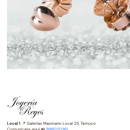
Local 1
📍 Galerías Masmann Local 25, Temuco
Comunícate aquí 📲
998020361