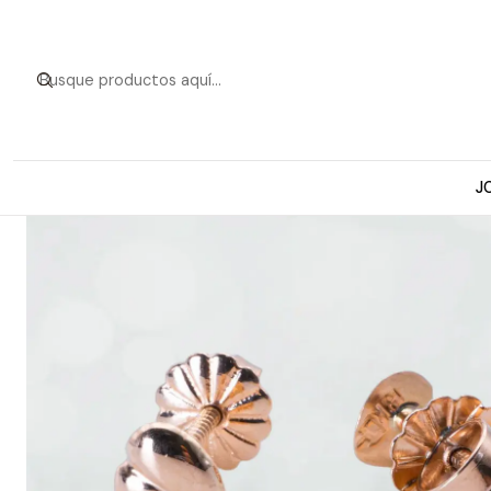
Inicio
Aros Bebé
A
J