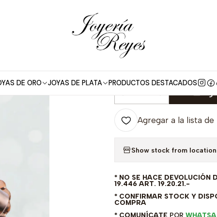
ros Bebé Oro 18 kt
Aros para bebé modelo Corazón Oro rosado 18 K
|
Aros para beb
18 Kilates 1.0 
OYAS DE ORO
JOYAS DE PLATA
PRODUCTOS DESTACADOS
Agr
Cantidad
Agregar a la lista de
Show stock from location
* NO SE HACE DEVOLUCIÓN 
19.446 ART. 19.20.21.-
* CONFIRMAR STOCK Y DISPO
COMPRA
* COMUNÍCATE
POR
WHATSA