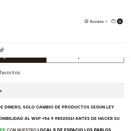
ilates 1.0 grs aprox
Acceso
0
é modelo Corazón Oro rosado
grs aprox
egar al Carro
Comprar ahora
 favoritos
s
DE DINERO, SOLO CAMBIO DE PRODUCTOS SEGUN LEY
NIBILIDAD AL WSP +56 9 98020361 ANTES DE HACER SU
PP
CON NUESTRO
LOCAL 5 DE ESPACIO LOS PABLOS