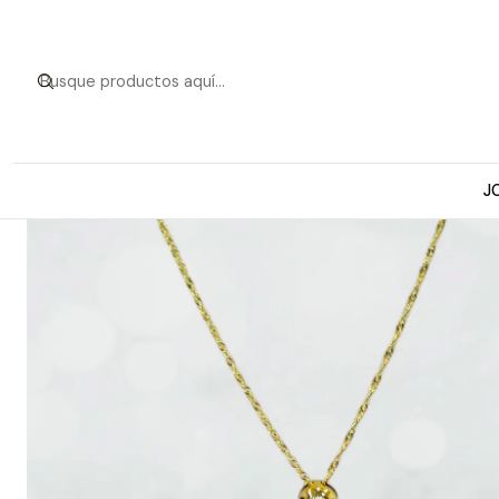
Inicio
Collar Oro
J