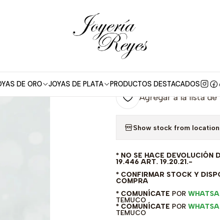
 18 kt
Cadena de Oro amarillo 18 kilates, circón, fabricación Italian
|
Cadena de Oro a
fabricación Ita
OYAS DE ORO
JOYAS DE PLATA
PRODUCTOS DESTACADOS
Agregar a la lista de
Show stock from location
* NO SE HACE DEVOLUCIÓN 
19.446 ART. 19.20.21.-
* CONFIRMAR STOCK Y DISPO
COMPRA
* COMUNÍCATE
POR
WHATSA
TEMUCO
* COMUNÍCATE
POR
WHATSA
TEMUCO