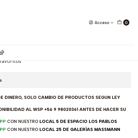
a, 1,23 grs, 50 cm
Acceso
0
marillo 18 kilates, circón,
liana, 1,23 grs, 50 cm
 favoritos
s
DE DINERO, SOLO CAMBIO DE PRODUCTOS SEGUN LEY
NIBILIDAD AL WSP +56 9 98020361 ANTES DE HACER SU
PP
CON NUESTRO
LOCAL 5 DE ESPACIO LOS PABLOS
PP
CON NUESTRO
LOCAL 25 DE GALERÍAS MASSMANN