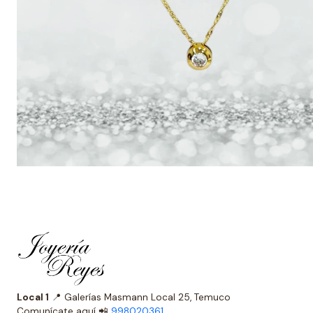
Local 1
📍 Galerías Masmann Local 25, Temuco
Comunícate aquí 📲
998020361