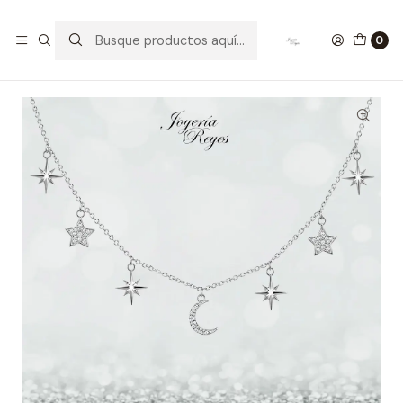
Inicio
Collares de Plata
Cadena de Plata Rodinada Fabricación Italiana 925 modelo
0
18078FNSWSH1