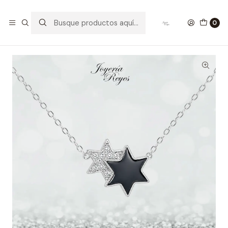
Inicio
Collares de Plata
Cadena de Plata Rodinada Fabricación Italiana 925 modelo
0
SWN13912-08