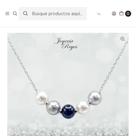
Inicio
Collares de Plata
Cadena de Plata Rodinada Fabricación Italiana 925 modelo
0
YA-N385-1