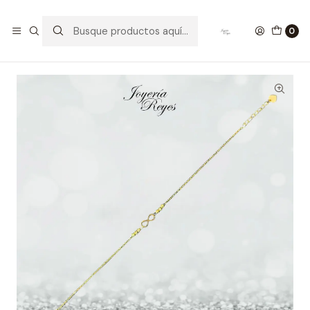
Inicio
Pulseras de Oro
Pulsera de Oro Amarillo 18 kilates infinito fabricación
0
Italiana 1.23 grs, 20cm, ajustable