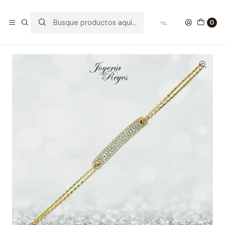
Inicio
Pulseras de Oro
Pulsera piocha de Oro Amarillo 18 kilates con circones,
0
fabricación Italiana 2.47 grs, 19 cm- COPIAR