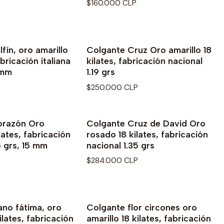
$160.000 CLP
fín, oro amarillo
Colgante Cruz Oro amarillo 18
abricación italiana
kilates, fabricación nacional
0mm
1.19 grs
$250.000 CLP
orazón Oro
Colgante Cruz de David Oro
lates, fabricación
rosado 18 kilates, fabricación
5 grs, 15 mm
nacional 1.35 grs
P
$284.000 CLP
no fátima, oro
Colgante flor circones oro
ilates, fabricación
amarillo 18 kilates, fabricación