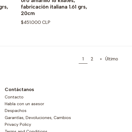
oro amarillo 18 kilates,
grs,
fabricación italiana 1.61 grs,
20cm
$451.000 CLP
1
2
»
Último
Contáctanos
Contacto
Habla con un asesor
Despachos
Garantías, Devoluciones, Cambios
Privacy Policy
Terms and Conditions