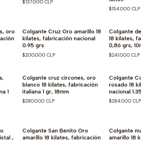
$137.000 CLP
$154.000 CLP
s, oro
Colgante Cruz Oro amarillo 18
Colgante del
Agotado
cación
kilates, fabricación nacional
18 kilates, f
0.95 grs
0,86 grs, 1
$200.000 CLP
$241.000 CLP
a,
Colgante cruz circones, oro
Colgante C
blanco 18 kilates, fabricación
rosado 18 ki
na 1
italiana 1 gr, 18mm
nacional 1.3
$280.000 CLP
$284.000 CL
ro
Colgante San Benito Oro
Colgante ma
stal ,
amarillo 18 kilates, fabricación
amarillo 18 k