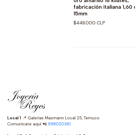
oro amarillo 18 kilates,
fabricación italiana 1,60 
15mm
$448.000 CLP
Local 1
📍 Galerías Masmann Local 25, Temuco
Comunícate aquí 📲
998020361