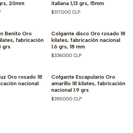
0 grs, 20mm
italiana 1,13 grs, 15mm
P
$317.000 CLP
n Benito Oro
Colgante disco Oro rosado 18
ilates, fabricación
kilates, fabricación nacional
8 grs
1.6 grs, 18 mm
$336.000 CLP
uz Oro rosado 18
Colgante Escapulario Oro
ricación nacional
amarillo 18 kilates, fabricación
nacional 1.9 grs
P
$399.000 CLP