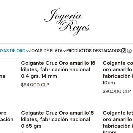
Inicio
Colgante de Oro 18 kt
Colgante de Oro 18 kt
Exclusivos modelos y diseños en colgantes de Oro
OYAS DE ORO
JOYAS DE PLATA
PRODUCTOS DESTACADOS
Colgante Cruz Oro amarillo 18
Colgante co
Agotado
kilates, fabricación nacional
oro amarillo 
ana
0.4 grs, 14 mm
fabricación 
10cm
$84.000 CLP
$90.000 CLP
oro
Colgante Cruz Oro amarillo18
Colgante let
No disponible
cación
kilates, fabricación nacional
oro amarillo 
0.65 grs
fabricación 
10mm