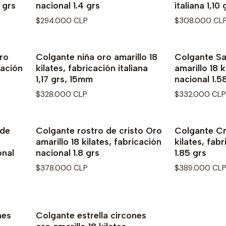
 grs
nacional 1.4 grs
italiana 1,1
$294.000 CLP
$308.000 CL
ro
Colgante niña oro amarillo 18
Colgante Sa
Agotado
cación
kilates, fabricación italiana
amarillo 18 k
1,17 grs, 15mm
nacional 1.5
$328.000 CLP
$332.000 CLP
 de
Colgante rostro de cristo Oro
Colgante Cr
amarillo 18 kilates, fabricación
kilates, fab
onal
nacional 1.8 grs
1.85 grs
$378.000 CLP
$389.000 CL
nes
Colgante estrella circones