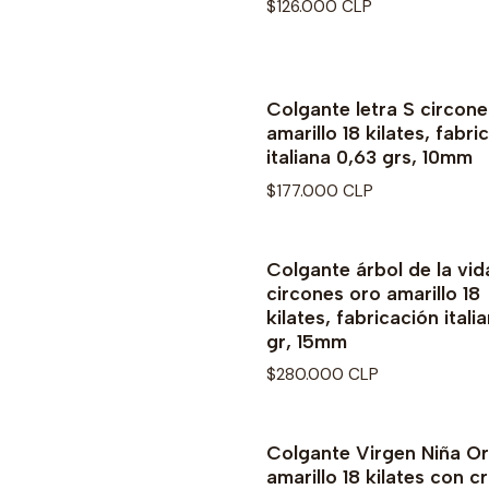
$126.000 CLP
Colgante letra S circone
No disponible
amarillo 18 kilates, fabri
italiana 0,63 grs, 10mm
$177.000 CLP
Colgante árbol de la vid
circones oro amarillo 18
kilates, fabricación italia
gr, 15mm
$280.000 CLP
Colgante Virgen Niña O
amarillo 18 kilates con cri