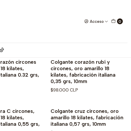
Acceso
0
razón circones
Colgante corazón rubí y
Agotado
18 kilates,
circones, oro amarillo 18
italiana 0.32 grs,
kilates, fabricación italiana
0,35 grs, 10mm
$98.000 CLP
ra C circones,
Colgante cruz circones, oro
18 kilates,
amarillo 18 kilates, fabricación
italiana 0,55 grs,
italiana 0,57 grs, 10mm