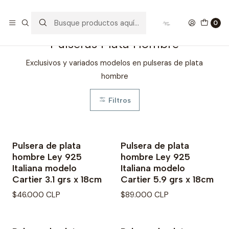
Inicio
Pulseras de Plata
Pulseras Plata Hombre
0
Pulseras Plata Hombre
Exclusivos y variados modelos en pulseras de plata
hombre
Filtros
Pulsera de plata
Pulsera de plata
Agotado
hombre Ley 925
hombre Ley 925
Italiana modelo
Italiana modelo
Cartier 3.1 grs x 18cm
Cartier 5.9 grs x 18cm
$46.000 CLP
$89.000 CLP