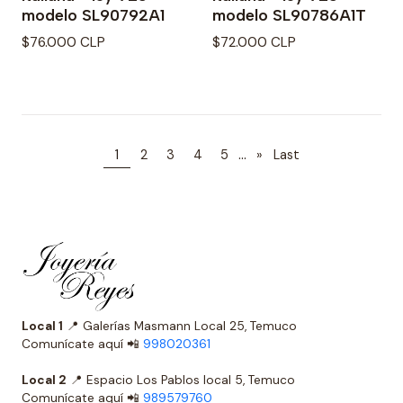
modelo SL90792A1
modelo SL90786A1T
$76.000 CLP
$72.000 CLP
...
1
2
3
4
5
»
Last
Local 1
📍 Galerías Masmann Local 25, Temuco
Comunícate aquí 📲
998020361
Local 2
📍 Espacio Los Pablos local 5, Temuco
Comunícate aquí 📲
989579760