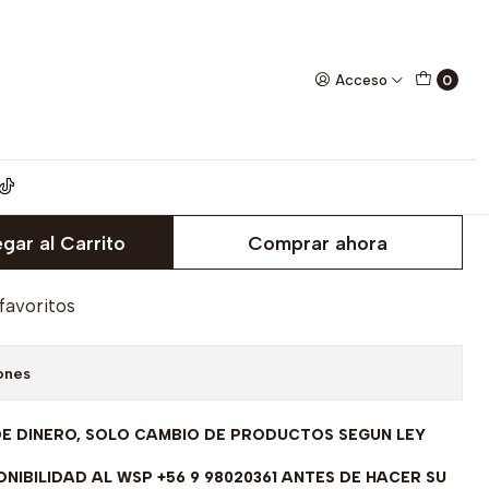
E ENVIAN A FABRICAR PREVIO PRESUPUESTO
Acceso
0
romiso Oro Amarillo 18
ircón - SE ENVIAN A
EVIO PRESUPUESTO
gar al Carrito
Comprar ahora
 favoritos
ones
DE DINERO, SOLO CAMBIO DE PRODUCTOS SEGUN LEY
NIBILIDAD AL WSP +56 9 98020361 ANTES DE HACER SU