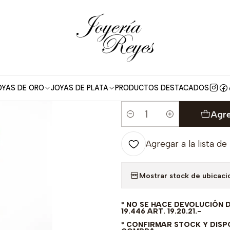
do
Anillo de compromiso Oro Amarillo 18 kilates, con circón - S
|
Anillo de comp
kilates, con c
FABRICAR PR
OYAS DE ORO
JOYAS DE PLATA
PRODUCTOS DESTACADOS
Agre
Cantidad
Agregar a la lista de
Mostrar stock de ubicaci
* NO SE HACE DEVOLUCIÓN 
19.446 ART. 19.20.21.-
* CONFIRMAR STOCK Y DISPO