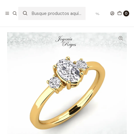
Inicio
Anillos de Oro
Modelos a pedido
Anillo de compromiso Oro Amarillo 18 kilates, con circones
0
- SE ENVIAN A FABRICAR PREVIO PRESUPUESTO