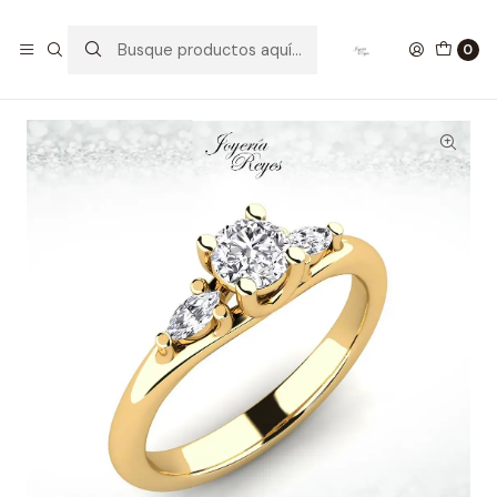
Inicio
Anillos de Oro
Modelos a pedido
Anillo de compromiso Oro Amarillo 18 kilates, con circones
0
- SE ENVIAN A FABRICAR PREVIO PRESUPUESTO