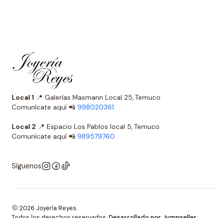
Local 1
📍 Galerías Masmann Local 25, Temuco
Comunícate aquí 📲
998020361
Local 2
📍 Espacio Los Pablos local 5, Temuco
Comunícate aquí 📲
989579760
Síguenos
2026 Joyería Reyes.
Todos los derechos reservados.
Desarrollado por Jumpseller
.