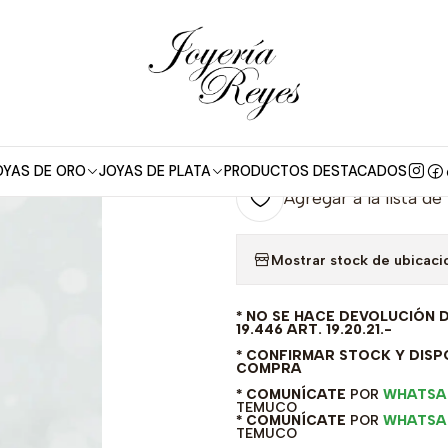
ro
Anillos Oro con Brillante
Anillo de Oro Blanco 18 kilates - bri
|
Anillo de Oro B
KR05-65003
OYAS DE ORO
JOYAS DE PLATA
PRODUCTOS DESTACADOS
Agregar a la lista de
Mostrar stock de ubicaci
* NO SE HACE DEVOLUCIÓN 
19.446 ART. 19.20.21.-
* CONFIRMAR STOCK Y DISPO
COMPRA
* COMUNÍCATE
POR
WHATSA
TEMUCO
* COMUNÍCATE
POR
WHATSA
TEMUCO