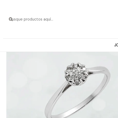
Inicio
Anillos de O
J