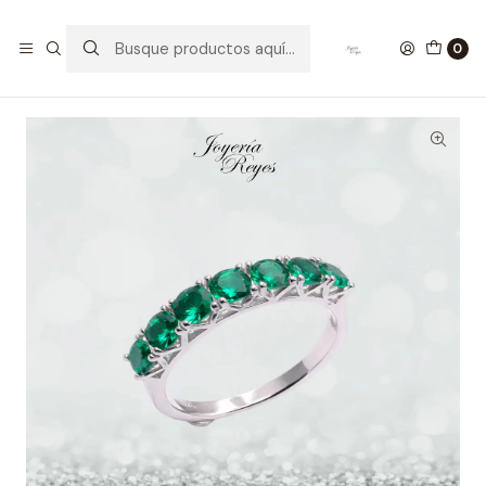
Inicio
Anillos de Plata
Anillo de plata rodinada fabricación Italiana - ley 925 -
0
modelo 14396FRSWSH1