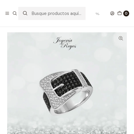
Inicio
Anillos de Plata
Anillo de plata rodinada fabricación Italiana - ley 925 -
0
modelo SL30136H1