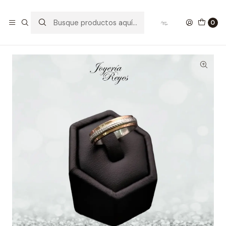
Inicio
Argollas de Matrimonio Plata
Argollas de Matrimonio Plata - Oro 18 kilates 5mm x 10 grs
0
aprox.