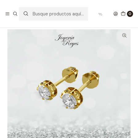
Inicio
Aros Bebé
Aros Chatón oro rosado o amarillo 18 kilates 1.0 grs aprox.
0