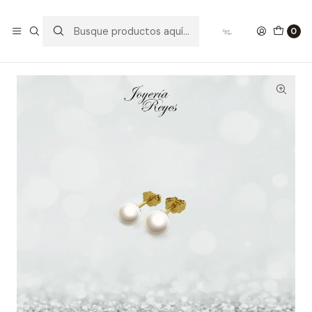
Inicio
Aros Bebé
Aros perlas 6,5mm cultivadas oro rosado o amarillo, 18
0
kilates, 1.4 grs aprox