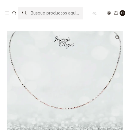
Inicio
Cadenas de Plata
Cadenas Plata de Hombre
Cadena de plata Ley 925 Italiana modelo Limada 5.8 grs,
0
60cm x 2mm