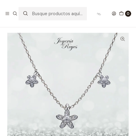
Inicio
Collares de Plata
Cadena de Plata Rodinada Fabricación Italiana 925 modelo
0
10601FNSWSH1