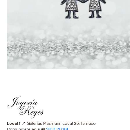
Local 1
📍 Galerías Masmann Local 25, Temuco
Comunícate aquí 📲
998020361