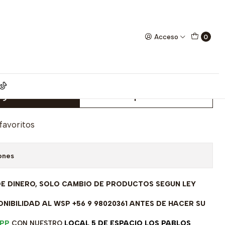
elo 10606FNSWSH1
Acceso
0
ta Rodinada Fabricación
 modelo 10606FNSWSH1
gar al Carrito
Comprar ahora
 favoritos
ones
DE DINERO, SOLO CAMBIO DE PRODUCTOS SEGUN LEY
NIBILIDAD AL WSP +56 9 98020361 ANTES DE HACER SU
PP
CON NUESTRO
LOCAL 5 DE ESPACIO LOS PABLOS