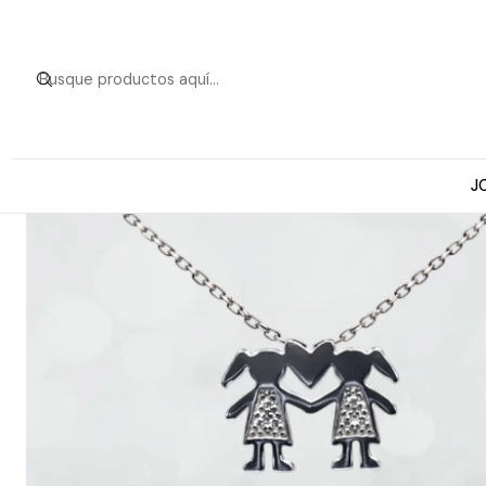
Inicio
Collares d
J