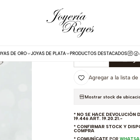
e Plata
Cadena de Plata Rodinada Fabricación Italiana 925 mod
|
Cadena de Pla
Italiana 925
OYAS DE ORO
JOYAS DE PLATA
PRODUCTOS DESTACADOS
Agre
Cantidad
Agregar a la lista de
Mostrar stock de ubicaci
* NO SE HACE DEVOLUCIÓN 
19.446 ART. 19.20.21.-
* CONFIRMAR STOCK Y DISPO
COMPRA
* COMUNÍCATE
POR
WHATSA