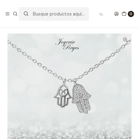
Inicio
Collares de Plata
Cadena de Plata Rodinada Fabricación Italiana 925 modelo
0
7393FNSWSH1