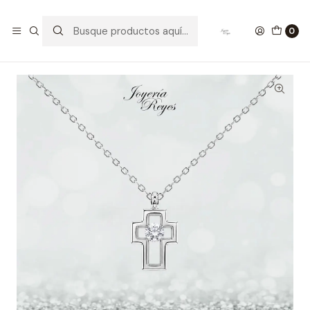
Inicio
Collares de Plata
Cadena de Plata Rodinada Fabricación Italiana 925 modelo
0
7976FNSWSH1