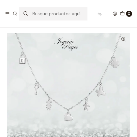
Inicio
Collares de Plata
Cadena de Plata Rodinada Fabricación Italiana 925 modelo
0
8341FNSWSH1