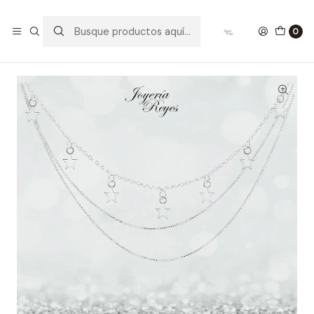
Inicio
Collares de Plata
Cadena de Plata Rodinada Fabricación Italiana 925 modelo
0
GIA11821