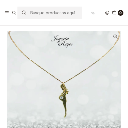
Inicio
Collar Oro 18 kt
Cadena Limada de Oro amarillo 18 kilates Mujer, fabricación
0
Italiana 3.29 grs, 42 cm