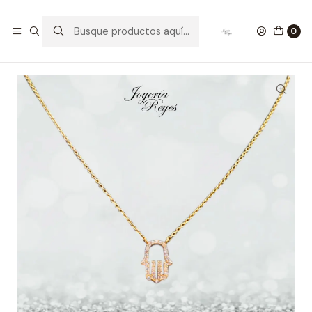
Inicio
Collar Oro 18 kt
cadenas de oro
Cadena oro amarillo 18 kilates fabricación italiana modelo
0
Mano de Fátima con circones 2.56 gr.