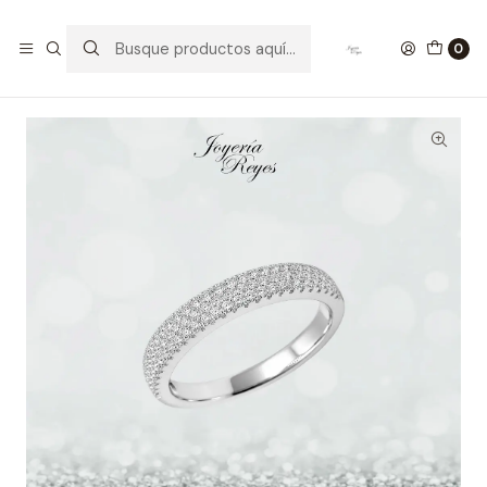
Inicio
Anillos de Plata
Anillo de plata rodinada fabricación Italiana - ley 925 -
0
modelo SL30245A1