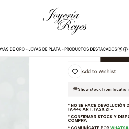
e Plata
Anillo de plata rodinada fabricación Italiana - ley 925 -
|
Anillo de plata
- ley 925 - m
OYAS DE ORO
JOYAS DE PLATA
PRODUCTOS DESTACADOS
A
Quantity
Add to Wishlist
Show stock from location
* NO SE HACE DEVOLUCIÓN 
19.446 ART. 19.20.21.-
* CONFIRMAR STOCK Y DISPO
COMPRA
* COMUNÍCATE
POR
WHATSA