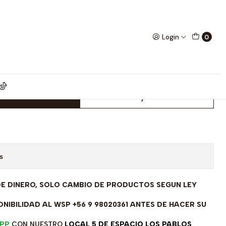
 modelo SL30245A1
Login
0
 rodinada fabricación Italiana
odelo SL30245A1
dd to Cart
Buy now
s
DE DINERO, SOLO CAMBIO DE PRODUCTOS SEGUN LEY
NIBILIDAD AL WSP +56 9 98020361 ANTES DE HACER SU
PP
CON NUESTRO
LOCAL 5 DE ESPACIO LOS PABLOS