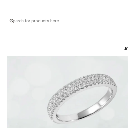
Home
Anillos d
J