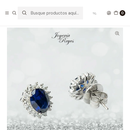
Inicio
Aros de Plata
Aros plata rodinada ley 925 circones Zafiro Azul
0