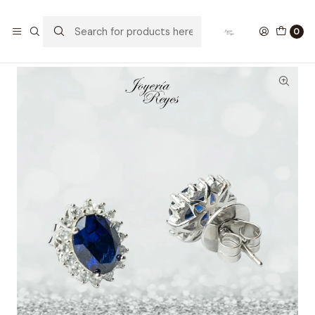
Home
Aros de Plata
Aros plata rodinada ley 925 circones Zafiro Azul
0