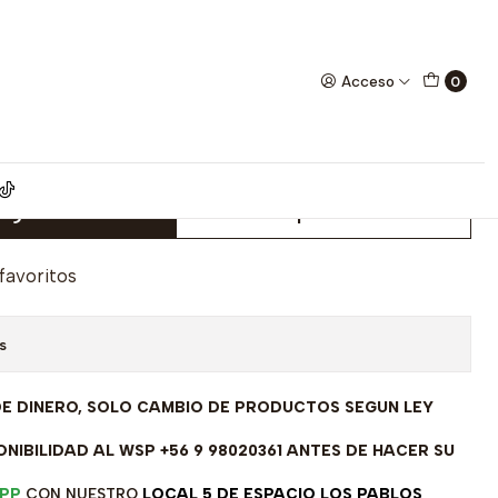
0)
Acceso
0
inada ley 925 circon E-
egar al Carro
Comprar ahora
 favoritos
s
DE DINERO, SOLO CAMBIO DE PRODUCTOS SEGUN LEY
NIBILIDAD AL WSP +56 9 98020361 ANTES DE HACER SU
PP
CON NUESTRO
LOCAL 5 DE ESPACIO LOS PABLOS