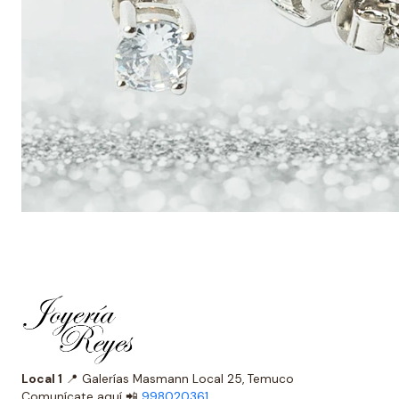
Local 1
📍 Galerías Masmann Local 25, Temuco
Comunícate aquí 📲
998020361