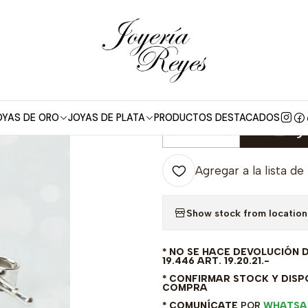
nicio
Aros de Plata
Aros plata rodinada ley 925 circon E-0938(4
|
Aros plata rod
0938(40)
OYAS DE ORO
JOYAS DE PLATA
PRODUCTOS DESTACADOS
Agr
Cantidad
Agregar a la lista de
Show stock from location
* NO SE HACE DEVOLUCIÓN 
19.446 ART. 19.20.21.-
* CONFIRMAR STOCK Y DISPO
COMPRA
* COMUNÍCATE
POR
WHATSA