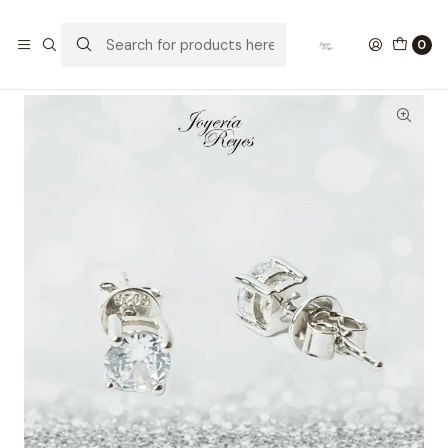
Home
Aros de Plata
Aros plata rodinada ley 925 circon E-0938(40)
0